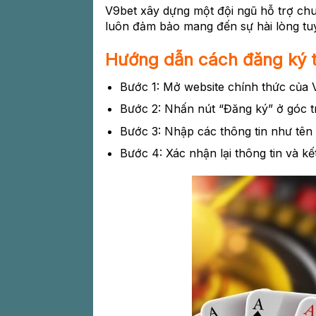
V9bet xây dựng một đội ngũ hỗ trợ ch
luôn đảm bảo mang đến sự hài lòng tuy
Hướng dẫn cách đăng ký t
Bước 1: Mở website chính thức của 
Bước 2: Nhấn nút “Đăng ký” ở góc t
Bước 3: Nhập các thông tin như tên 
Bước 4: Xác nhận lại thông tin và kế