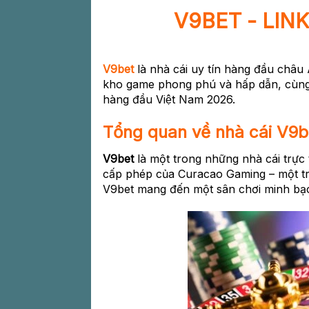
V9BET - LIN
V9bet
là nhà cái uy tín hàng đầu ch
kho game phong phú và hấp dẫn, cùng ha
hàng đầu Việt Nam 2026.
Tổng quan về nhà cái V9b
V9bet
là một trong những nhà cái trực
cấp phép của Curacao Gaming – một tron
V9bet mang đến một sân chơi minh bạc