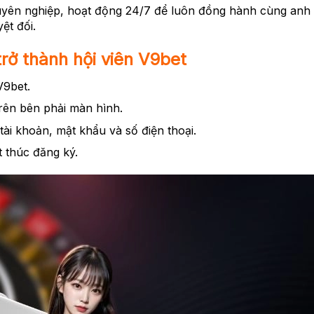
uyên nghiệp, hoạt động 24/7 để luôn đồng hành cùng anh 
ệt đối.
rở thành hội viên V9bet
V9bet.
rên bên phải màn hình.
tài khoản, mật khẩu và số điện thoại.
t thúc đăng ký.