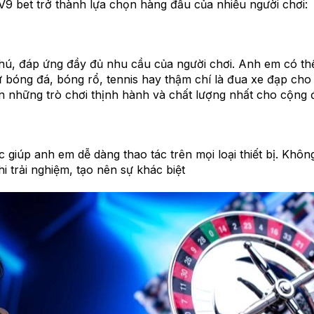
V9 bet trở thành lựa chọn hàng đầu của nhiều người chơi:
, đáp ứng đầy đủ nhu cầu của người chơi. Anh em có thể l
 bóng đá, bóng rổ, tennis hay thậm chí là đua xe đạp cho 
n những trò chơi thịnh hành và chất lượng nhất cho cộng 
 giúp anh em dễ dàng thao tác trên mọi loại thiết bị. Khôn
i trải nghiệm, tạo nên sự khác biệt