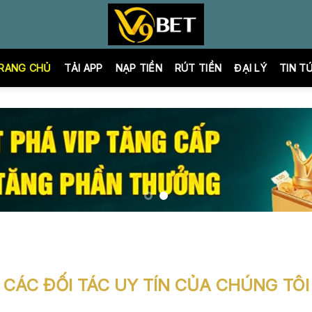
RANG CHỦ
TẢI APP
NẠP TIỀN
RÚT TIỀN
ĐẠI LÝ
TIN TƯ
CÁC ĐỐI TÁC UY TÍN CỦA CHÚNG TÔI