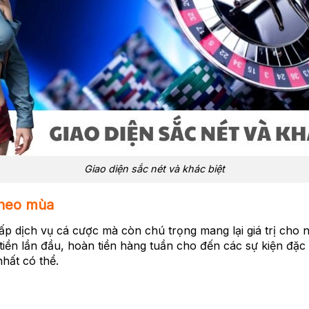
Giao diện sắc nét và khác biệt
 theo mùa
ấp dịch vụ cá cược mà còn chú trọng mang lại giá trị cho 
iền lần đầu, hoàn tiền hàng tuần cho đến các sự kiện đặc
hất có thể.