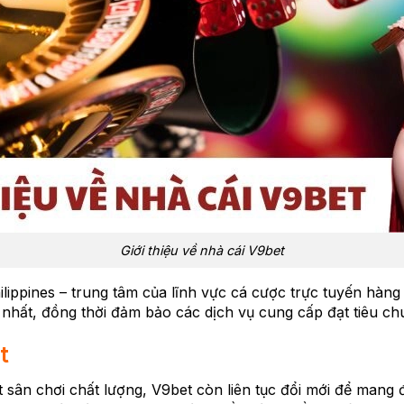
Giới thiệu về nhà cái V9bet
ilippines – trung tâm của lĩnh vực cá cược trực tuyến hàng
hất, đồng thời đảm bảo các dịch vụ cung cấp đạt tiêu ch
t
 sân chơi chất lượng, V9bet còn liên tục đổi mới để mang 