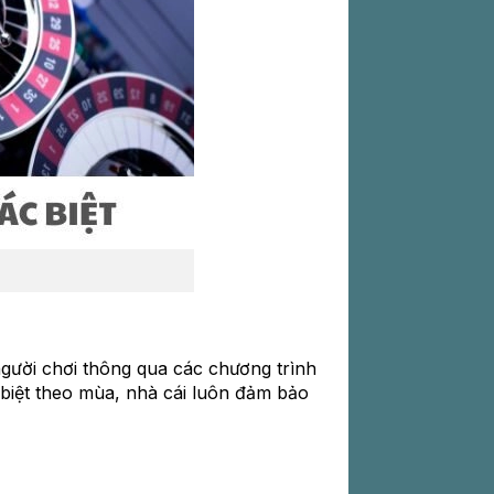
người chơi thông qua các chương trình
 biệt theo mùa, nhà cái luôn đảm bảo