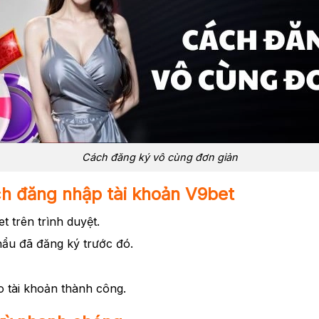
Cách đăng ký vô cùng đơn giản
h đăng nhập tài khoản V9bet
t trên trình duyệt.
ẩu đã đăng ký trước đó.
o tài khoản thành công.