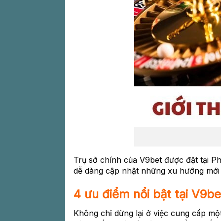
Trụ sở chính của V9bet được đặt tại Ph
dễ dàng cập nhật những xu hướng mới n
4 ưu điểm nổi bật tại V9be
Không chỉ dừng lại ở việc cung cấp một