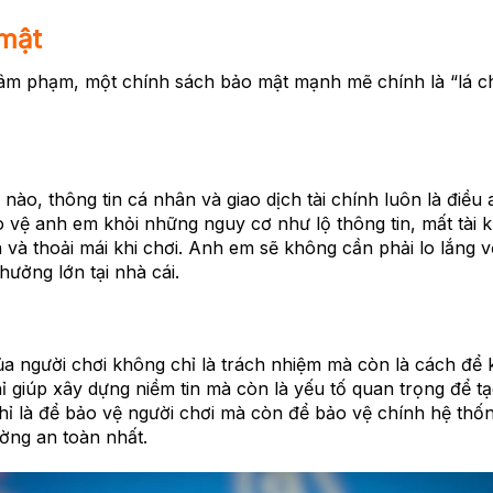
 mật
 xâm phạm, một chính sách bảo mật mạnh mẽ chính là “lá c
 nào, thông tin cá nhân và giao dịch tài chính luôn là đi
 vệ anh em khỏi những nguy cơ như lộ thông tin, mất tài 
n và thoải mái khi chơi. Anh em sẽ không cần phải lo lắng 
hưởng lớn tại nhà cái.
của người chơi không chỉ là trách nhiệm mà còn là cách để 
 giúp xây dựng niềm tin mà còn là yếu tố quan trọng để tạo
 chỉ là để bảo vệ người chơi mà còn để bảo vệ chính hệ thố
ường an toàn nhất.