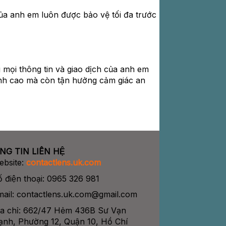
ủa anh em luôn được bảo vệ tối đa trước
 mọi thông tin và giao dịch của anh em
đỉnh cao mà còn tận hưởng cảm giác an
NG TIN LIÊN HỆ
ebsite:
contactlens.uk.com
́ điện thoại: 0965 326 981
mail:
contactlens.uk.com@gmail.com
ịa chỉ: 662/47 Hẻm 436B Sư Vạn
ạnh, Phường 12, Quận 10, Hồ Chí