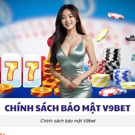
Chính sách bảo mật V9bet