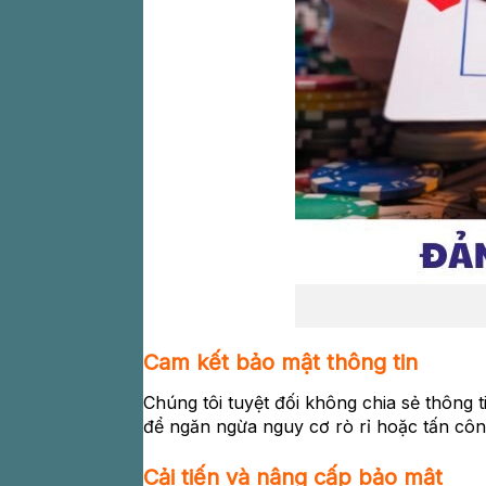
Cam kết bảo mật thông tin
Chúng tôi tuyệt đối không chia sẻ thông t
để ngăn ngừa nguy cơ rò rỉ hoặc tấn côn
Cải tiến và nâng cấp bảo mật