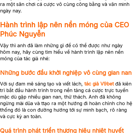
ra một sân chơi cá cược vô cùng công bằng và văn minh
ngày nay.
Hành trình lập nên nền móng của CEO
Phúc Nguyễn
Vậy thì anh đã làm những gì để có thể được như ngày
hôm nay, hãy cùng tìm hiểu về hành trình lập nên nền
móng của tác giả nhé:
Những bước đầu khởi nghiệp vô cùng gian nan
Với sự đam mê sáng tạo và viết lách,
tác giả V9bet
đã kiên
trì bắt đầu hành trình trong nền tảng cá cược trực tuyến
mặc dù gặp nhiều gian nan, thử thách. Anh đã không
ngừng mài dũa và ttạo ra một hướng đi hoàn chỉnh cho hệ
thống đó là con đường hướng tới sự minh bạch, rõ ràng
và cực kỳ an toàn.
Quá trình phát triển thương hiệu nhiệt huyết