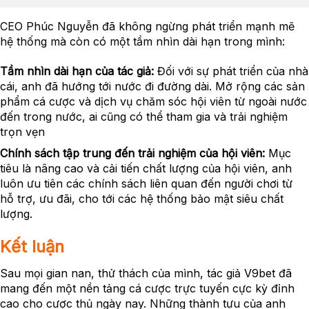
CEO Phúc Nguyễn đã không ngừng phát triển mạnh mẽ
hệ thống mà còn có một tầm nhìn dài hạn trong mình:
Tầm nhìn dài hạn của tác giả:
Đối với sự phát triển của nhà
cái, anh đã hướng tới nước đi đường dài. Mở rộng các sản
phẩm cá cược và dịch vụ chăm sóc hội viên từ ngoài nước
đến trong nước, ai cũng có thể tham gia và trải nghiệm
trọn vẹn
Chính sách tập trung đến trải nghiệm của hội viên:
Mục
tiêu là nâng cao và cải tiến chất lượng của hội viên, anh
luôn ưu tiên các chính sách liên quan đến người chơi từ
hỗ trợ, ưu đãi, cho tới các hệ thống bảo mật siêu chất
lượng.
Kết luận
Sau mọi gian nan, thử thách của mình, tác giả V9bet đã
mang đến một nền tảng cá cược trực tuyến cực kỳ đỉnh
cao cho cược thủ ngày nay. Những thành tựu của anh