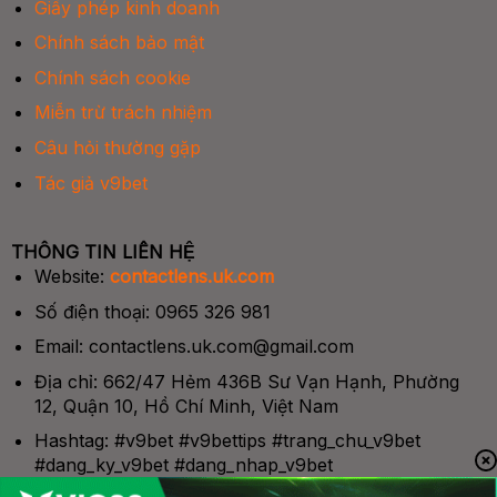
Giấy phép kinh doanh
Chính sách bảo mật
Chính sách cookie
Miễn trừ trách nhiệm
Câu hỏi thường gặp
Tác giả v9bet
THÔNG TIN LIÊN HỆ
Website:
contactlens.uk.com
Số điện thoại: 0965 326 981
Email:
contactlens.uk.com@gmail.com
Địa chỉ: 662/47 Hẻm 436B Sư Vạn Hạnh, Phường
12, Quận 10, Hồ Chí Minh, Việt Nam
Hashtag:
#v9bet #v9bettips #trang_chu_v9bet
#dang_ky_v9bet #dang_nhap_v9bet