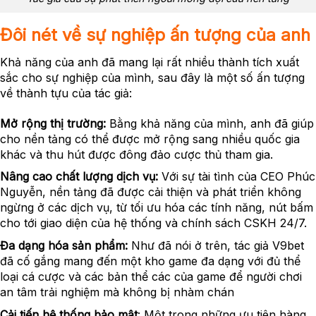
Đôi nét về sự nghiệp ấn tượng của anh
Khả năng của anh đã mang lại rất nhiều thành tích xuất
sắc cho sự nghiệp của mình, sau đây là một số ấn tượng
về thành tựu của tác giả:
Mở rộng thị trường:
Bằng khả năng của mình, anh đã giúp
cho nền tảng có thể được mở rộng sang nhiều quốc gia
khác và thu hút được đông đảo cược thủ tham gia.
Nâng cao chất lượng dịch vụ:
Với sự tài tình của CEO Phúc
Nguyễn, nền tảng đã được cải thiện và phát triển không
ngừng ở các dịch vụ, từ tối ưu hóa các tính năng, nút bấm
cho tới giao diện của hệ thống và chính sách CSKH 24/7.
Đa dạng hóa sản phẩm:
Như đã nói ở trên, tác giả V9bet
đã cố gắng mang đến một kho game đa dạng với đủ thể
loại cá cược và các bản thể các của game để người chơi
an tâm trải nghiệm mà không bị nhàm chán
Cải tiến hệ thống bảo mật
: Một trong những ưu tiên hàng